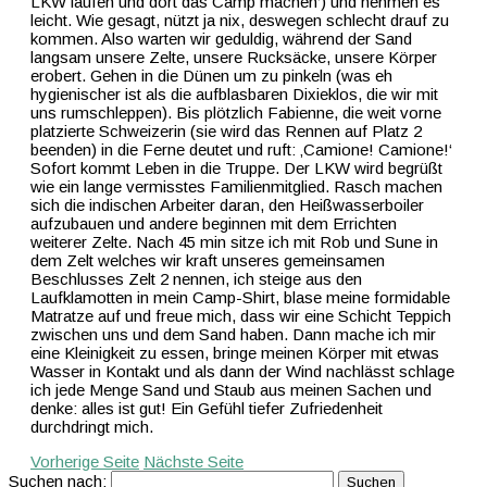
LKW laufen und dort das Camp machen‘) und nehmen es
leicht. Wie gesagt, nützt ja nix, deswegen schlecht drauf zu
kommen. Also warten wir geduldig, während der Sand
langsam unsere Zelte, unsere Rucksäcke, unsere Körper
erobert. Gehen in die Dünen um zu pinkeln (was eh
hygienischer ist als die aufblasbaren Dixieklos, die wir mit
uns rumschleppen). Bis plötzlich Fabienne, die weit vorne
platzierte Schweizerin (sie wird das Rennen auf Platz 2
beenden) in die Ferne deutet und ruft: ‚Camione! Camione!‘
Sofort kommt Leben in die Truppe. Der LKW wird begrüßt
wie ein lange vermisstes Familienmitglied. Rasch machen
sich die indischen Arbeiter daran, den Heißwasserboiler
aufzubauen und andere beginnen mit dem Errichten
weiterer Zelte. Nach 45 min sitze ich mit Rob und Sune in
dem Zelt welches wir kraft unseres gemeinsamen
Beschlusses Zelt 2 nennen, ich steige aus den
Laufklamotten in mein Camp-Shirt, blase meine formidable
Matratze auf und freue mich, dass wir eine Schicht Teppich
zwischen uns und dem Sand haben. Dann mache ich mir
eine Kleinigkeit zu essen, bringe meinen Körper mit etwas
Wasser in Kontakt und als dann der Wind nachlässt schlage
ich jede Menge Sand und Staub aus meinen Sachen und
denke: alles ist gut! Ein Gefühl tiefer Zufriedenheit
durchdringt mich.
Vorherige Seite
Nächste Seite
Suchen nach: