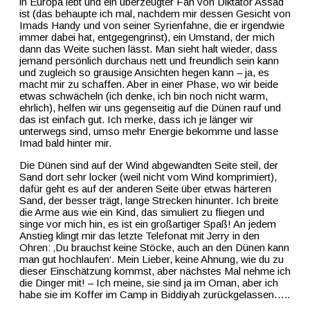
in Europa lebt und ein überzeugter Fan von Diktator Assad
ist (das behaupte ich mal, nachdem mir dessen Gesicht von
Imads Handy und von seiner Syrienfahne, die er irgendwie
immer dabei hat, entgegengrinst), ein Umstand, der mich
dann das Weite suchen lässt. Man sieht halt wieder, dass
jemand persönlich durchaus nett und freundlich sein kann
und zugleich so grausige Ansichten hegen kann – ja, es
macht mir zu schaffen. Aber in einer Phase, wo wir beide
etwas schwächeln (ich denke, ich bin noch nicht warm,
ehrlich), helfen wir uns gegenseitig auf die Dünen rauf und
das ist einfach gut. Ich merke, dass ich je länger wir
unterwegs sind, umso mehr Energie bekomme und lasse
Imad bald hinter mir.
Die Dünen sind auf der Wind abgewandten Seite steil, der
Sand dort sehr locker (weil nicht vom Wind komprimiert),
dafür geht es auf der anderen Seite über etwas härteren
Sand, der besser trägt, lange Strecken hinunter. Ich breite
die Arme aus wie ein Kind, das simuliert zu fliegen und
singe vor mich hin, es ist ein großartiger Spaß! An jedem
Anstieg klingt mir das letzte Telefonat mit Jerry in den
Ohren: ‚Du brauchst keine Stöcke, auch an den Dünen kann
man gut hochlaufen‘. Mein Lieber, keine Ahnung, wie du zu
dieser Einschätzung kommst, aber nächstes Mal nehme ich
die Dinger mit! – Ich meine, sie sind ja im Oman, aber ich
habe sie im Koffer im Camp in Biddiyah zurückgelassen…..