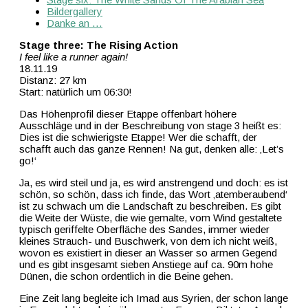
Bildergallery
Danke an …
Stage three: The Rising Action
I feel like a runner again!
18.11.19
Distanz: 27 km
Start: natürlich um 06:30!
Das Höhenprofil dieser Etappe offenbart höhere
Ausschläge und in der Beschreibung von stage 3 heißt es:
Dies ist die schwierigste Etappe! Wer die schafft, der
schafft auch das ganze Rennen! Na gut, denken alle: ‚Let’s
go!‘
Ja, es wird steil und ja, es wird anstrengend und doch: es ist
schön, so schön, dass ich finde, das Wort ‚atemberaubend‘
ist zu schwach um die Landschaft zu beschreiben. Es gibt
die Weite der Wüste, die wie gemalte, vom Wind gestaltete
typisch geriffelte Oberfläche des Sandes, immer wieder
kleines Strauch- und Buschwerk, von dem ich nicht weiß,
wovon es existiert in dieser an Wasser so armen Gegend
und es gibt insgesamt sieben Anstiege auf ca. 90m hohe
Dünen, die schon ordentlich in die Beine gehen.
Eine Zeit lang begleite ich Imad aus Syrien, der schon lange