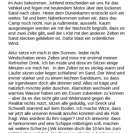
im Auto bekommen. Johlend entscheiden wir uns für das
Vehikel und fegen mit heulendem Motor über den lockeren
Sand nach oben. Hinter dem Dünenkamm erstreckt sich ein
weites Tal und beim Näherkommen sehen wir, dass das
Camp noch recht, nun ja rudimentär, aussieht. Kaum
ausgestiegen werden wir mit der Nachricht begrüßt, dass es
erst zwei Zelte gibt, weil der LKW mit den anderen Zelten im
Sand stecken geblieben ist. Dafür bläst ein ordentlicher
Wind.
Also setze ich mich in den Sonnen- leider nicht
Windschatten eines Zeltes und mixe mir erstmal meinen
Refresher Drink. Ich bin müde und döse im Sitzen einige
Minuten vor mich hin.
In den Zelten ist es stickig-warm und
Läufer sitzen oder liegen schlafend
im Sand. Der Wind wird
immer stärker und zu einem leichten Sandsturm, so dass
wir irgendwann doch alle drinnen sind. Alles ist träge und
natürlich möchte jeder duschen, Klamotten wechseln und
warmes Wasser haben um ein Essen zubereiten zu können
– aber da es das nicht gibt und Widerstand gegen die
Realität nichts nützt, sitzen alle geduldig, vor Dreck und
Schweiß starrend auf dem Boden. Ich mache Witze, dass
wir jetzt alle unseren Anwalt anrufen könnten und als Rob
fragt: Was würdest du ihm sagen? Und ich antworte: dass
er herkommen und eine Schippe mitbringen soll, machen
wir weitere Scherze (‚Wir könnten doch die 10 km bis zum