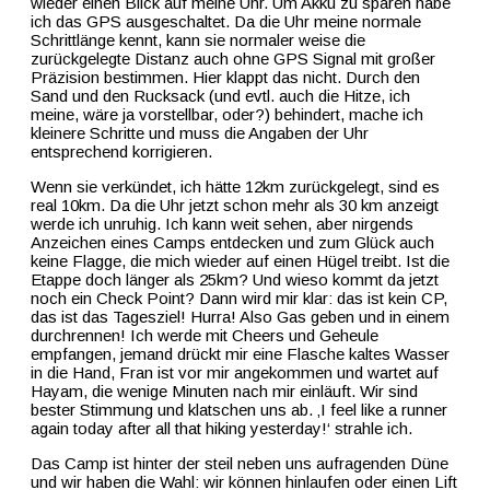
wieder einen Blick auf meine Uhr. Um Akku zu sparen habe
ich das GPS ausgeschaltet. Da die Uhr meine normale
Schrittlänge kennt, kann sie normaler weise die
zurückgelegte Distanz auch ohne GPS Signal mit großer
Präzision bestimmen. Hier klappt das nicht. Durch den
Sand und den Rucksack (und evtl. auch die Hitze, ich
meine, wäre ja vorstellbar, oder?) behindert, mache ich
kleinere Schritte und muss die Angaben der Uhr
entsprechend korrigieren.
Wenn sie verkündet, ich hätte 12km zurückgelegt, sind es
real 10km. Da die Uhr jetzt schon mehr als 30 km anzeigt
werde ich unruhig. Ich kann weit sehen, aber nirgends
Anzeichen eines Camps entdecken und zum Glück auch
keine Flagge, die mich wieder auf einen Hügel treibt. Ist die
Etappe doch länger als 25km? Und wieso kommt da jetzt
noch ein Check Point? Dann wird mir klar: das ist kein CP,
das ist das Tagesziel! Hurra! Also Gas geben und in einem
durchrennen! Ich werde mit Cheers und Geheule
empfangen, jemand drückt mir eine Flasche kaltes Wasser
in die Hand, Fran ist vor mir angekommen und wartet auf
Hayam, die wenige Minuten nach mir einläuft. Wir sind
bester Stimmung und klatschen uns ab. ‚I feel like a runner
again today after all that hiking yesterday!‘ strahle ich.
Das Camp ist hinter der steil neben uns aufragenden Düne
und wir haben die Wahl: wir können hinlaufen oder einen Lift