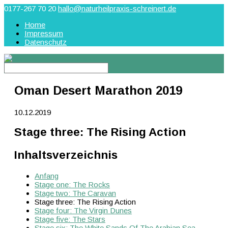
0177-267 70 20
hallo@naturheilpraxis-schreinert.de
Home
Impressum
Datenschutz
Oman Desert Marathon 2019
10.12.2019
Stage three: The Rising Action
Inhaltsverzeichnis
Anfang
Stage one: The Rocks
Stage two: The Caravan
Stage three: The Rising Action
Stage four: The Virgin Dunes
Stage five: The Stars
Stage six: The White Sands Of The Arabian Sea