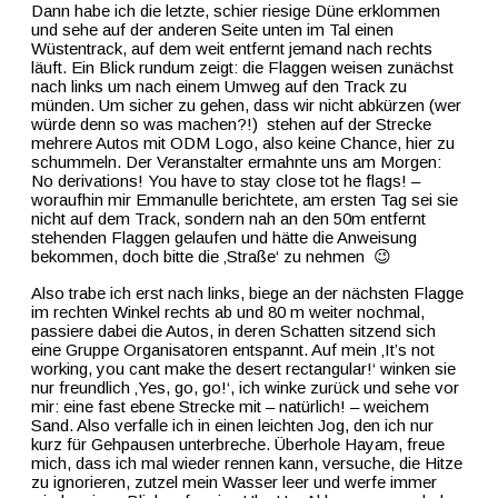
Dann habe ich die letzte, schier riesige Düne erklommen
und sehe auf der anderen Seite unten im Tal einen
Wüstentrack, auf dem weit entfernt jemand nach rechts
läuft. Ein Blick rundum zeigt: die Flaggen weisen zunächst
nach links um nach einem Umweg auf den Track zu
münden. Um sicher zu gehen, dass wir nicht abkürzen (wer
würde denn so was machen?!)
stehen auf der Strecke
mehrere Autos mit ODM Logo, also keine Chance, hier zu
schummeln. Der Veranstalter ermahnte uns am Morgen:
No derivations! You have to stay close tot he flags! –
woraufhin mir Emmanulle berichtete, am ersten Tag sei sie
nicht auf dem Track, sondern nah an den 50m entfernt
stehenden Flaggen gelaufen und hätte die Anweisung
bekommen, doch bitte die ‚Straße‘ zu nehmen
😉
Also trabe ich erst nach links, biege an der nächsten Flagge
im rechten Winkel rechts ab und 80 m weiter nochmal,
passiere dabei die Autos, in deren Schatten sitzend sich
eine Gruppe Organisatoren entspannt. Auf mein ‚It’s not
working, you cant make the desert rectangular!‘ winken sie
nur freundlich ‚Yes, go, go!‘, ich winke zurück und sehe vor
mir: eine fast ebene Strecke mit – natürlich! – weichem
Sand. Also verfalle ich in einen leichten Jog, den ich nur
kurz für Gehpausen unterbreche. Überhole Hayam, freue
mich, dass ich mal wieder rennen kann, versuche, die Hitze
zu ignorieren, zutzel mein Wasser leer und werfe immer