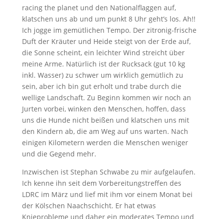
racing the planet und den Nationalflaggen auf,
klatschen uns ab und um punkt 8 Uhr geht’s los. Ah!!
Ich jogge im gemütlichen Tempo. Der zitronig-frische
Duft der Kräuter und Heide steigt von der Erde auf,
die Sonne scheint, ein leichter Wind streicht über
meine Arme. Natürlich ist der Rucksack (gut 10 kg
inkl. Wasser) zu schwer um wirklich gemütlich zu
sein, aber ich bin gut erholt und trabe durch die
wellige Landschaft. Zu Beginn kommen wir noch an
Jurten vorbei, winken den Menschen, hoffen, dass
uns die Hunde nicht beißen und klatschen uns mit
den Kindern ab, die am Weg auf uns warten. Nach
einigen Kilometern werden die Menschen weniger
und die Gegend mehr.
Inzwischen ist Stephan Schwabe zu mir aufgelaufen.
Ich kenne ihn seit dem Vorbereitungstreffen des
LDRC im März und lief mit ihm vor einem Monat bei
der Kölschen Naachschicht. Er hat etwas
Knieprobleme und daher ein moderates Tempo und