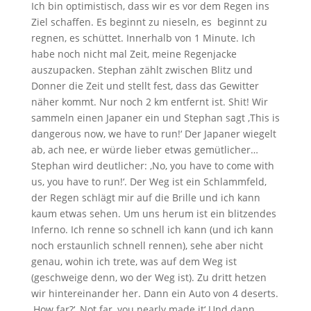
Ich bin optimistisch, dass wir es vor dem Regen ins
Ziel schaffen. Es beginnt zu nieseln, es beginnt zu
regnen, es schüttet. Innerhalb von 1 Minute. Ich
habe noch nicht mal Zeit, meine Regenjacke
auszupacken. Stephan zählt zwischen Blitz und
Donner die Zeit und stellt fest, dass das Gewitter
näher kommt. Nur noch 2 km entfernt ist. Shit! Wir
sammeln einen Japaner ein und Stephan sagt ‚This is
dangerous now, we have to run!‘ Der Japaner wiegelt
ab, ach nee, er würde lieber etwas gemütlicher…
Stephan wird deutlicher: ‚No, you have to come with
us, you have to run!‘. Der Weg ist ein Schlammfeld,
der Regen schlägt mir auf die Brille und ich kann
kaum etwas sehen. Um uns herum ist ein blitzendes
Inferno. Ich renne so schnell ich kann (und ich kann
noch erstaunlich schnell rennen), sehe aber nicht
genau, wohin ich trete, was auf dem Weg ist
(geschweige denn, wo der Weg ist). Zu dritt hetzen
wir hintereinander her. Dann ein Auto von 4 deserts.
‚How far?‘ ‚Not far, you nearly made it‘ Und dann