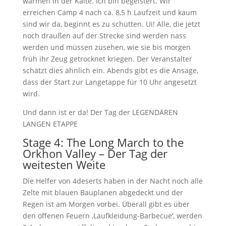
wärmen in der Kälte. Ich bin begeistert. Wir
erreichen Camp 4 nach ca. 8,5 h Laufzeit und kaum
sind wir da, beginnt es zu schütten. Ui! Alle, die jetzt
noch draußen auf der Strecke sind werden nass
werden und müssen zusehen, wie sie bis morgen
früh ihr Zeug getrocknet kriegen. Der Veranstalter
schätzt dies ähnlich ein. Abends gibt es die Ansage,
dass der Start zur Langetappe für 10 Uhr angesetzt
wird.
Und dann ist er da! Der Tag der LEGENDÄREN
LANGEN ETAPPE
Stage 4: The Long March to the
Orkhon Valley – Der Tag der
weitesten Weite
Die Helfer von 4deserts haben in der Nacht noch alle
Zelte mit blauen Bauplanen abgedeckt und der
Regen ist am Morgen vorbei. Überall gibt es über
den offenen Feuern ‚Laufkleidung-Barbecue‘, werden