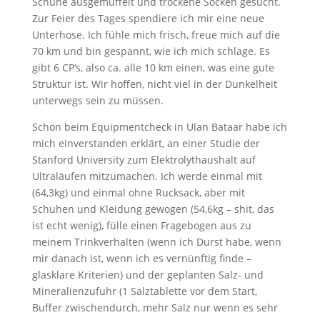
Schuhe ausgemüffelt und trockene Socken gesucht.
Zur Feier des Tages spendiere ich mir eine neue
Unterhose. Ich fühle mich frisch, freue mich auf die
70 km und bin gespannt, wie ich mich schlage. Es
gibt 6 CP‘s, also ca. alle 10 km einen, was eine gute
Struktur ist. Wir hoffen, nicht viel in der Dunkelheit
unterwegs sein zu müssen.
Schon beim Equipmentcheck in Ulan Bataar habe ich
mich einverstanden erklärt, an einer Studie der
Stanford University zum Elektrolythaushalt auf
Ultraläufen mitzumachen. Ich werde einmal mit
(64,3kg) und einmal ohne Rucksack, aber mit
Schuhen und Kleidung gewogen (54,6kg – shit, das
ist echt wenig), fülle einen Fragebogen aus zu
meinem Trinkverhalten (wenn ich Durst habe, wenn
mir danach ist, wenn ich es vernünftig finde –
glasklare Kriterien) und der geplanten Salz- und
Mineralienzufuhr (1 Salztablette vor dem Start,
Buffer zwischendurch, mehr Salz nur wenn es sehr