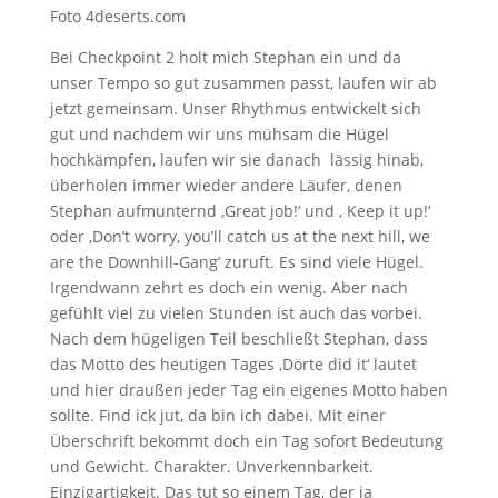
Foto 4deserts.com
Bei Checkpoint 2 holt mich Stephan ein und da
unser Tempo so gut zusammen passt, laufen wir ab
jetzt gemeinsam. Unser Rhythmus entwickelt sich
gut und nachdem wir uns mühsam die Hügel
hochkämpfen, laufen wir sie danach lässig hinab,
überholen immer wieder andere Läufer, denen
Stephan aufmunternd ‚Great job!‘ und ‚ Keep it up!‘
oder ‚Don’t worry, you’ll catch us at the next hill, we
are the Downhill-Gang‘ zuruft. Es sind viele Hügel.
Irgendwann zehrt es doch ein wenig. Aber nach
gefühlt viel zu vielen Stunden ist auch das vorbei.
Nach dem hügeligen Teil beschließt Stephan, dass
das Motto des heutigen Tages ‚Dörte did it‘ lautet
und hier draußen jeder Tag ein eigenes Motto haben
sollte. Find ick jut, da bin ich dabei. Mit einer
Überschrift bekommt doch ein Tag sofort Bedeutung
und Gewicht. Charakter. Unverkennbarkeit.
Einzigartigkeit. Das tut so einem Tag, der ja