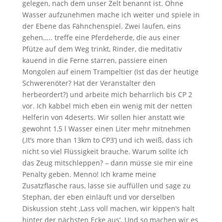
gelegen, nach dem unser Zelt benannt ist. Ohne
Wasser aufzunehmen mache ich weiter und spiele in
der Ebene das Fähnchenspiel. Zwei laufen, eins
gehen….. treffe eine Pferdeherde, die aus einer
Pfütze auf dem Weg trinkt, Rinder, die meditativ
kauend in die Ferne starren, passiere einen
Mongolen auf einem Trampeltier (Ist das der heutige
Schwerenöter? Hat der Veranstalter den
herbeordert?) und arbeite mich beharrlich bis CP 2
vor. Ich kabbel mich eben ein wenig mit der netten
Helferin von 4deserts. Wir sollen hier anstatt wie
gewohnt 1,5 l Wasser einen Liter mehr mitnehmen
(‚It’s more than 13km to CP3‘) und ich weiß, dass ich
nicht so viel Flüssigkeit brauche. Warum sollte ich
das Zeug mitschleppen? – dann müsse sie mir eine
Penalty geben. Menno! Ich krame meine
Zusatzflasche raus, lasse sie auffüllen und sage zu
Stephan, der eben einläuft und vor derselben
Diskussion steht ‚Lass voll machen, wir kippen’s halt
hinter der nächsten Ecke aus‘. Und so machen wir es