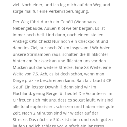
viel. Noch einer, und ich leg mich auf den Weg und
sorge mal für eine Verkehrsberuhigung.
Der Weg führt durch ein Gehöft (Wohnhaus,
Nebengebäude, Außen Klo) weiter bergan. Es ist
immer noch hell. Und dann, nach einem steilen
Anstieg: CP5! Check! Nur noch ein Checkpoint und
dann ins Ziel, nur noch 20 km insgesamt! Wir holen
unsere Stirnlampen raus, schalten die Blinklichter
hinten am Rucksack an und flüchten uns vor den
Mücken auf die weitere Strecke. Eine XS Weite, eine
Weite von 7,5. Ach, es ist doch schön, wenn man
Dinge präzise beschreiben kann. Ratzfatz taucht CP
6 auf. Ein letzter Downhill, dann sind wir im
Flachland, genug Berge für heute! Die Volunteers im
CP freuen sich mit uns, dass es so gut läuft. Wir sind
alle total euphorisiert, scherzen und haben eine gute
Zeit. Nach 2 Minuten sind wir wieder auf der
Strecke. Das nächste Stück ist eben und recht gut zu
laufen und ich schlage vor, einfach ein längeres