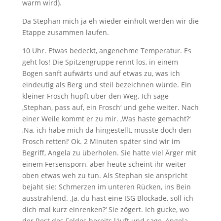
warm wird).
Da Stephan mich ja eh wieder einholt werden wir die
Etappe zusammen laufen.
10 Uhr. Etwas bedeckt, angenehme Temperatur. Es
geht los! Die Spitzengruppe rennt los, in einem
Bogen sanft aufwärts und auf etwas zu, was ich
eindeutig als Berg und steil bezeichnen würde. Ein
kleiner Frosch hüpft über den Weg. Ich sage
‚Stephan, pass auf, ein Frosch‘ und gehe weiter. Nach
einer Weile kommt er zu mir. ‚Was haste gemacht?‘
‚Na, ich habe mich da hingestellt, musste doch den
Frosch retten!‘ Ok. 2 Minuten später sind wir im
Begriff, Angela zu überholen. Sie hatte viel Ärger mit
einem Fersensporn, aber heute scheint ihr weiter
oben etwas weh zu tun. Als Stephan sie anspricht
bejaht sie: Schmerzen im unteren Rücken, ins Bein
ausstrahlend. ‚Ja, du hast eine ISG Blockade, soll ich
dich mal kurz einrenken?‘ Sie zögert. Ich gucke, wo
der Rest des Feldes bereits läuft und sage ‚Angela,