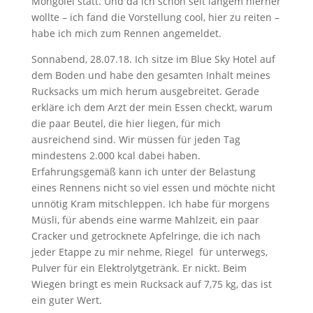
Mongolei statt. Und da ich schon seit langem hierher
wollte – ich fand die Vorstellung cool, hier zu reiten –
habe ich mich zum Rennen angemeldet.
Sonnabend, 28.07.18. Ich sitze im Blue Sky Hotel auf
dem Boden und habe den gesamten Inhalt meines
Rucksacks um mich herum ausgebreitet. Gerade
erkläre ich dem Arzt der mein Essen checkt, warum
die paar Beutel, die hier liegen, für mich
ausreichend sind. Wir müssen für jeden Tag
mindestens 2.000 kcal dabei haben.
Erfahrungsgemäß kann ich unter der Belastung
eines Rennens nicht so viel essen und möchte nicht
unnötig Kram mitschleppen. Ich habe für morgens
Müsli, für abends eine warme Mahlzeit, ein paar
Cracker und getrocknete Apfelringe, die ich nach
jeder Etappe zu mir nehme, Riegel für unterwegs,
Pulver für ein Elektrolytgetränk. Er nickt. Beim
Wiegen bringt es mein Rucksack auf 7,75 kg, das ist
ein guter Wert.