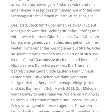
ansonsten nur etwas ganz Profanes wäre und mit
einer dieser Massenbezeichnungen wie Montag oder
Dienstag zurechtkommen müsste, auch ganz gut.
Das letzte Stück führt über einen Feldweg (gut, auf
Mongolisch wäre der Fachbegriff dafür ‚Straße‘) und
wir entwickeln unser Fähnchenspiel. Zwei Fähnchen
laufen, eins gehen, zwei laufen, eins gehen…..immer
weiter. Hintereinander wie Indianer auf Streife. Oder
so. Kilometerlang machen wir das. Es zieht sich. Wo
ist das Camp? Das müsste doch mal bald hier sein?
Nix zu sehen. Dann hören wir es. Die Trommel
begrüßt jeden Läufer, jede Läuferin beim Einlauf.
Hinter einer Kurve sehen wir dann vor einem
felsigen kleinen Berg die Fahrzeuge, einige Jurten
und das Banner mit Gobi March 2018. Zur Melodie
von Highway to hell singen wir ‚We are on a highway
to camp!‘ und ziehen rennend und unsere Trekking
Poles schwingend in unser Lager ein. Es war ein
langer Lauftag und wir haben über 9h benötigt. Egal.