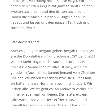
immer was von rolling hills – sanfte Hügel. Wir
finden den ersten Berg nicht ganz so sanft und den
zweiten auch nicht und den dritten auch nicht.
Haben die einfach auf jeden 2. Hügel einen CP
gebaut und lassen uns den ganzen Tag hoch und
runter laufen??
Foto 4deserts.com
Aber es geht gut! Bergauf gehen, bergab rennen (We
are the Downhill-Gang!) und schon ist CP1 da. Check!
Weiter! Mehr Hügel, mehr rauf und runter. CP2.
Check! Die Sonne scheint, alles ist easy, wir sind
gerade im Downhill, da kommt jemand vom CP hinter
uns her. Wir waren zu schnell bzw. sie zu langsam,
sie hatten unsere Nummern noch nicht notiert. Wir
lachen alle. Weiter geht es. An Kadavern vorbei, die
immer wieder mal rumliegen. Der letzte, extrem
kalte Winter hat viele Tiere erfrieren lassen und
überall treffen wir auf gebleichte Knochen und