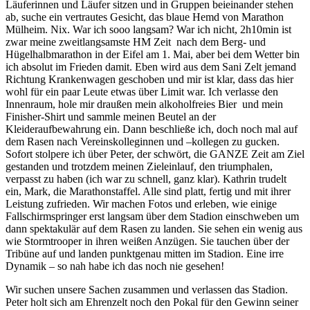
Läuferinnen und Läufer sitzen und in Gruppen beieinander stehen
ab, suche ein vertrautes Gesicht, das blaue Hemd von Marathon
Mülheim. Nix. War ich sooo langsam? War ich nicht, 2h10min ist
zwar meine zweitlangsamste HM Zeit
nach dem Berg- und
Hügelhalbmarathon in der Eifel am 1. Mai, aber bei dem Wetter bin
ich absolut im Frieden damit. Eben wird aus dem Sani Zelt jemand
Richtung Krankenwagen geschoben und mir ist klar, dass das hier
wohl für ein paar Leute etwas über Limit war. Ich verlasse den
Innenraum, hole mir draußen mein alkoholfreies Bier
und mein
Finisher-Shirt und sammle meinen Beutel an der
Kleideraufbewahrung ein. Dann beschließe ich, doch noch mal auf
dem Rasen nach Vereinskolleginnen und –kollegen zu gucken.
Sofort stolpere ich über Peter, der schwört, die GANZE Zeit am Ziel
gestanden und trotzdem meinen Zieleinlauf, den triumphalen,
verpasst zu haben (ich war zu schnell, ganz klar). Kathrin trudelt
ein, Mark, die Marathonstaffel. Alle sind platt, fertig und mit ihrer
Leistung zufrieden. Wir machen Fotos und erleben, wie einige
Fallschirmspringer erst langsam über dem Stadion einschweben um
dann spektakulär auf dem Rasen zu landen. Sie sehen ein wenig aus
wie Stormtrooper in ihren weißen Anzügen. Sie tauchen über der
Tribüne auf und landen punktgenau mitten im Stadion. Eine irre
Dynamik – so nah habe ich das noch nie gesehen!
Wir suchen unsere Sachen zusammen und verlassen das Stadion.
Peter holt sich am Ehrenzelt noch den Pokal für den Gewinn seiner