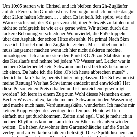
Um 10:05 starten wir, Christel und ich bleiben dem 2h-Zugläufer
auf den Fersen. Im Grunde ist das Tempo gut und ich müsste das gut
über 21km halten können…… aber. Es ist heiß. Ich spüre, wie die
Wärme sich staut, der Körper versucht, über Schweiß zu kühlen und
nicht so erfolgreich ist wie er es gerne wäre. Wir traben durch die
lockere Bebauung verschiedener Wohnviertel, die Füße trippeln
über den Asphalt, der schon Hitze abstrahlt. Na prima! Nach 5km
lasse ich Christel und den Zugläufer ziehen. Mir ist übel und ich
muss langsamer machen wenn ich hier nicht riskieren möchte,
umzukippen.
Ich akupressiere den Punkt KG26 zur Stabilisierung
des Kreislaufs und nehme bei jedem VP Wasser auf. Leider war in
meinem Starterbeutel kein Schwamm und erst bei km8 bekomme
ich einen. Da habe ich die Idee ‚Ob ich heute abbrechen muss?‘ ,
den ich bei km 7 hatte, bereits hinter mir gelassen. Der Schwamm ist
meine Rettung! Wer hat Schwämme entdeckt und entwickelt? Hat
diese Person einen Preis erhalten und ist ausreichend gewürdigt
worden? Ich leere in einem Zug zum Wohl dieses Menschen einen
Becher Wasser auf ex, tauche meinen Schwamm in den Wassertrog
und mache mich nass. Verdunstungskälte, wunderbar. Ich mache mir
keinen Kopp wegen des verringerten Tempos. Heute will ich
einfach nur gut durchkommen, Zeiten sind egal. Und je mehr ich in
meinen Rhythmus komme kann ich den Blick nach außen wieder
weiten.
Da haben Anwohner ihre Gartenschläuche auf die Straße
verlegt und an Verkehrsschildern befestigt. Diese Sprühduschen sind