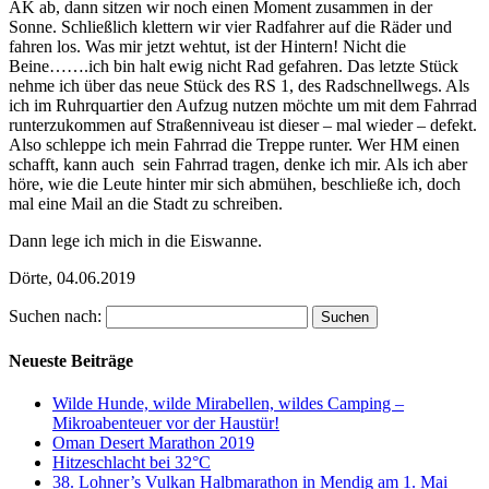
AK ab, dann sitzen wir noch einen Moment zusammen in der
Sonne. Schließlich klettern wir vier Radfahrer auf die Räder und
fahren los. Was mir jetzt wehtut, ist der Hintern! Nicht die
Beine…….ich bin halt ewig nicht Rad gefahren. Das letzte Stück
nehme ich über das neue Stück des RS 1, des Radschnellwegs. Als
ich im Ruhrquartier den Aufzug nutzen möchte um mit dem Fahrrad
runterzukommen auf Straßenniveau ist dieser – mal wieder – defekt.
Also schleppe ich mein Fahrrad die Treppe runter. Wer HM einen
schafft, kann auch
sein Fahrrad tragen, denke ich mir. Als ich aber
höre, wie die Leute hinter mir sich abmühen, beschließe ich, doch
mal eine Mail an die Stadt zu schreiben.
Dann lege ich mich in die Eiswanne.
Dörte, 04.06.2019
Suchen nach:
Neueste Beiträge
Wilde Hunde, wilde Mirabellen, wildes Camping –
Mikroabenteuer vor der Haustür!
Oman Desert Marathon 2019
Hitzeschlacht bei 32°C
38. Lohner’s Vulkan Halbmarathon in Mendig am 1. Mai