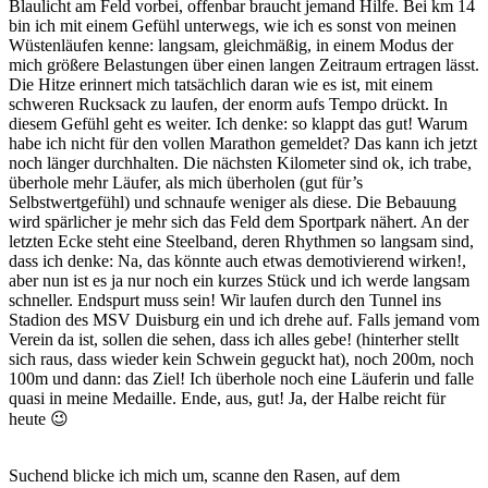
Blaulicht am Feld vorbei, offenbar braucht jemand Hilfe. Bei km 14
bin ich mit einem Gefühl unterwegs, wie ich es sonst von meinen
Wüstenläufen kenne: langsam, gleichmäßig, in einem Modus der
mich größere Belastungen über einen langen Zeitraum ertragen lässt.
Die Hitze erinnert mich tatsächlich daran wie es ist, mit einem
schweren Rucksack zu laufen, der enorm aufs Tempo drückt. In
diesem Gefühl geht es weiter. Ich denke: so klappt das gut! Warum
habe ich nicht für den vollen Marathon gemeldet? Das kann ich jetzt
noch länger durchhalten. Die nächsten Kilometer sind ok, ich trabe,
überhole mehr Läufer, als mich überholen (gut für’s
Selbstwertgefühl) und schnaufe weniger als diese. Die Bebauung
wird spärlicher je mehr sich das Feld dem Sportpark nähert. An der
letzten Ecke steht eine Steelband, deren Rhythmen so langsam sind,
dass ich denke: Na, das könnte auch etwas demotivierend wirken!,
aber nun ist es ja nur noch ein kurzes Stück und ich werde langsam
schneller. Endspurt muss sein! Wir laufen durch den Tunnel ins
Stadion des MSV Duisburg ein und ich drehe auf. Falls jemand vom
Verein da ist, sollen die sehen, dass ich alles gebe! (hinterher stellt
sich raus, dass wieder kein Schwein geguckt hat), noch 200m, noch
100m und dann: das Ziel! Ich überhole noch eine Läuferin und falle
quasi in meine Medaille. Ende, aus, gut! Ja, der Halbe reicht für
heute 😉
Suchend blicke ich mich um, scanne den Rasen, auf dem