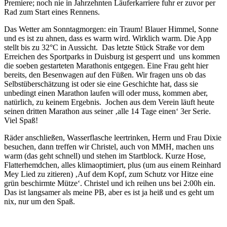
Premiere; noch nie in Jahrzehnten Läuferkarriere fuhr er zuvor per
Rad zum Start eines Rennens.
Das Wetter am Sonntagmorgen: ein Traum! Blauer Himmel, Sonne
und es ist zu ahnen, dass es warm wird. Wirklich warm. Die App
stellt bis zu 32°C in Aussicht.
Das letzte Stück Straße vor dem
Erreichen des Sportparks in Duisburg ist gesperrt und
uns kommen
die soeben gestarteten Marathonis entgegen. Eine Frau geht hier
bereits, den Besenwagen auf den Füßen. Wir fragen uns ob das
Selbstüberschätzung ist oder sie eine Geschichte hat, dass sie
unbedingt einen Marathon laufen will oder muss, kommen aber,
natürlich, zu keinem Ergebnis.
Jochen aus dem Verein läuft heute
seinen dritten Marathon aus seiner ‚alle 14 Tage einen‘ 3er Serie.
Viel Spaß!
Räder anschließen, Wasserflasche leertrinken, Herrn und Frau Dixie
besuchen, dann treffen wir Christel, auch von MMH, machen uns
warm (das geht schnell) und stehen im Startblock. Kurze Hose,
Flatterhemdchen, alles klimaoptimiert, plus (um aus einem Reinhard
Mey Lied zu zitieren) ‚Auf dem Kopf, zum Schutz vor Hitze eine
grün beschirmte Mütze‘. Christel und ich reihen uns bei 2:00h ein.
Das ist langsamer als meine PB, aber es ist ja heiß und es geht um
nix, nur um den Spaß.